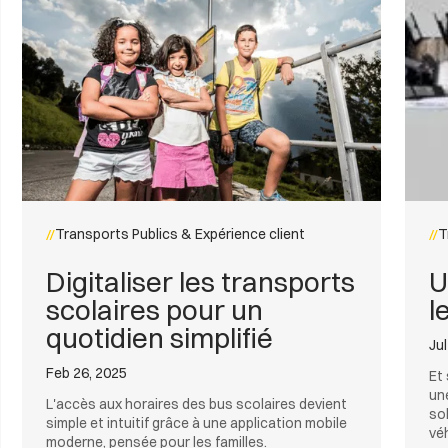
Transports Publics & Expérience client
T
Digitaliser les transports
U
scolaires pour un
l
quotidien simplifié
Jul
Feb 26, 2025
Et
un
L'accès aux horaires des bus scolaires devient
so
simple et intuitif grâce à une application mobile
vé
moderne, pensée pour les familles.