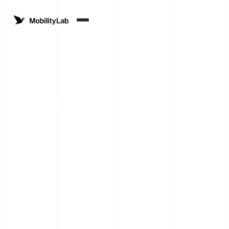
Vos bagages sont trop
lourds? Laissez Robi, le
robot, s'en charger à Saas-
Fee