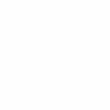
demain, 