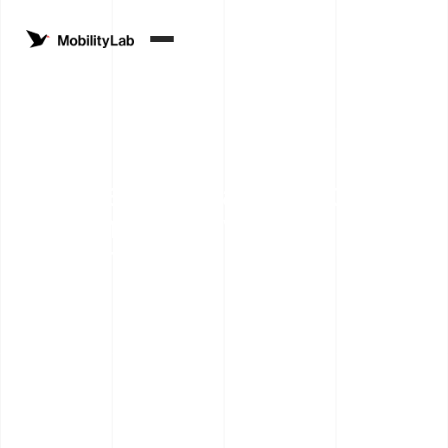
À Uvrier, le SmartShuttle
devient un service à la
demande