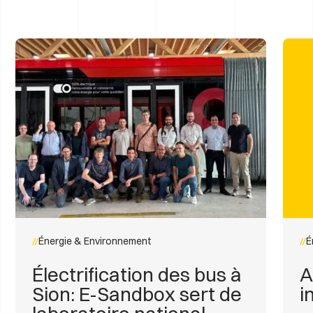
Énergie & Environnement
É
Électrification des bus à
A
Sion: E-Sandbox sert de
i