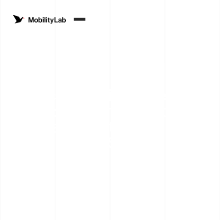
La micromobilité en vedette
à Sion: le championnat du
monde de trottinettes
électriques "eSkootr"